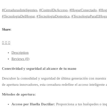
#CerradurasInteligentes
,
#ControlDeAcceso
,
#HogarConectado
,
#Hoga
#TecnologiaDelHogar
,
#TecnologiaDomotica
,
#TecnologiaParaElHoga
Share:
Description
Reviews (0)
Conectividad y seguridad al alcance de tu mano
Descubre la comodidad y seguridad de última generación con nuestra c
de apertura innovadores, esta cerradura redefine el acceso inteligente a
Métodos de apertura:
Acceso por Huella Dactilar:
Proporciona a tus huéspedes o inqu