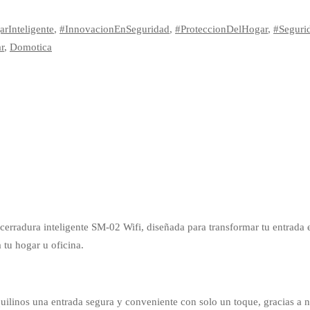
rInteligente
,
#InnovacionEnSeguridad
,
#ProteccionDelHogar
,
#Seguri
r
,
Domotica
erradura inteligente SM-02 Wifi, diseñada para transformar tu entrada 
 tu hogar u oficina.
ilinos una entrada segura y conveniente con solo un toque, gracias a nu