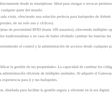
directamente desde tu smartphone. Ideal para otorgar o revocar permisos
e cualquier parte del mundo.
ada visita, ofreciendo una solución perfecta para huéspedes de Airbnb
orales, de un solo uso y cíclicos).
rjetas de proximidad RFID (hasta 100 usuarios), ofreciendo múltiples opc
os tradicionalistas o en caso de haber olvidado cambiar las baterías la
permitiendo el control y la administración de accesos desde cualquier pa
plificar la gestión de tus propiedades. La capacidad de cambiar los códi
la administración eficiente de múltiples unidades. Al adquirir el Gatewa
 experiencia para ti y tus huéspedes.
 diseñada para facilitar la gestión segura y eficiente en la era digital.