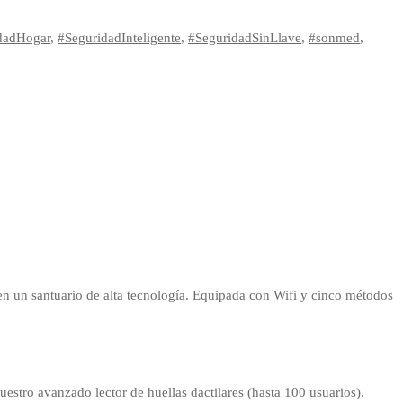
dadHogar
,
#SeguridadInteligente
,
#SeguridadSinLlave
,
#sonmed
,
en un santuario de alta tecnología. Equipada con Wifi y cinco métodos
estro avanzado lector de huellas dactilares (hasta 100 usuarios).