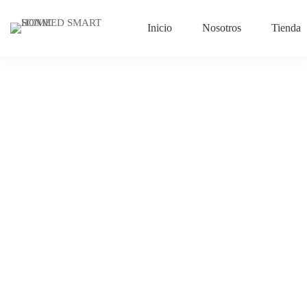
Inicio
Nosotros
Tienda
Simplifica
tu
En la era digital en la que vivimos, la tecnología ha avanzado de
manera impresionante, y una de las áreas en las que ha tenido un
vida:
impacto significativo es en la automatización del hogar. La
automatización del hogar implica la integración de dispositivos y
sistemas inteligentes que te permiten controlar y gestionar
Automatiza
diferentes aspectos de tu hogar de manera eficiente y conveniente.
En este artículo, exploraremos los beneficios de automatizar tu