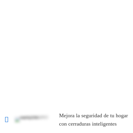
crecimiento que puede brindarte mayor comodidad,
eficiencia y seguridad en tu hogar. Desde controlar la
iluminación y la climatización hasta gestionar sistemas de
seguridad, la automatización del hogar te permite tener el
control en la palma de tu mano. Al evaluar tus necesidades,
investigar las opciones disponibles y aprender a utilizar el
sistema, podrás comenzar a disfrutar de los beneficios de
tener un hogar inteligente y automatizado. Simplifica tu vida
y aprovecha al máximo la tecnología para hacer de tu hogar
un lugar más cómodo y eficiente.
Mejora la seguridad de tu hogar
con cerraduras inteligentes